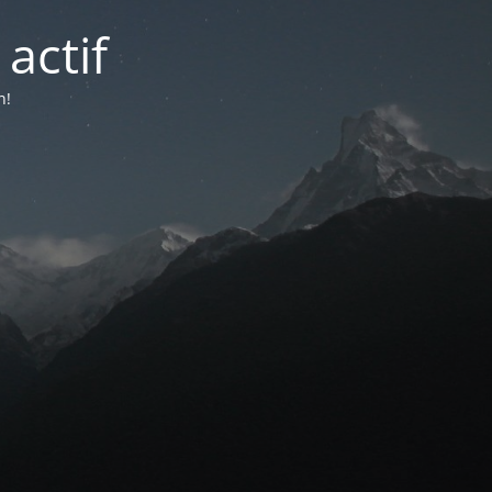
actif
n!