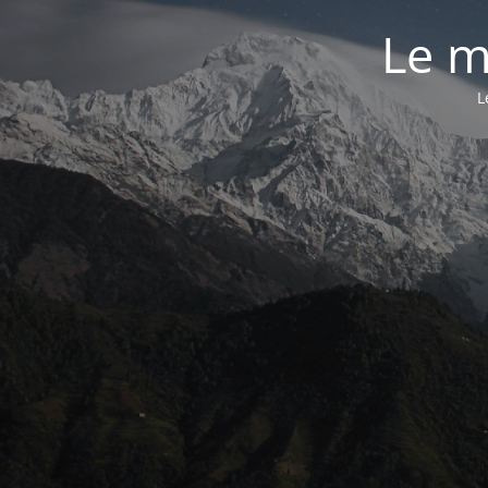
Le m
L